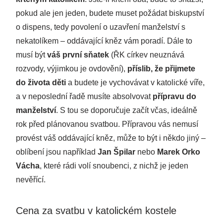
pokud ale jen jeden, budete muset požádat biskupství
o dispens, tedy povolení o uzavření manželství s
nekatolíkem – oddávající kněz vám poradí. Dále to
musí být
váš první sňatek
(ŘK církev neuznává
rozvody, výjimkou je ovdovění),
příslib, že přijmete
do života děti
a budete je vychovávat v katolické víře,
a v neposlední řadě musíte absolvovat
přípravu do
manželství
. S tou se doporučuje začít včas, ideálně
rok před plánovanou svatbou. Přípravou vás nemusí
provést váš oddávající kněz, může to být i někdo jiný –
oblíbení jsou například
Jan Špilar
nebo
Marek Orko
Vácha
, které rádi volí snoubenci, z nichž je jeden
nevěřící.
Cena za svatbu v katolickém kostele