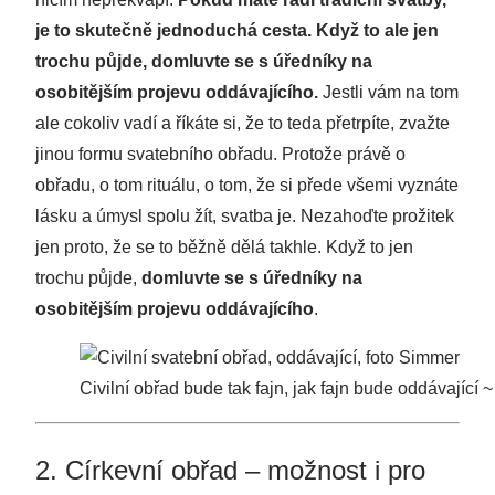
je to skutečně jednoduchá cesta. Když to ale jen
trochu půjde, domluvte se s úředníky na
osobitějším projevu oddávajícího.
Jestli vám na tom
ale cokoliv vadí a říkáte si, že to teda přetrpíte, zvažte
jinou formu svatebního obřadu. Protože právě o
obřadu, o tom rituálu, o tom, že si přede všemi vyznáte
lásku a úmysl spolu žít, svatba je. Nezahoďte prožitek
jen proto, že se to běžně dělá takhle. Když to jen
trochu půjde,
domluvte se s úředníky na
osobitějším projevu oddávajícího
.
Civilní obřad bude tak fajn, jak fajn bude oddávající 
2. Církevní obřad – možnost i pro