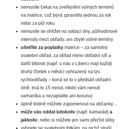
nemusíte čekat na zveřejnění volných termínů
na matrice, což bývá zpravidla jednou za rok
nebo za půl roku
nemusíte se ohlížet na oddací dny, půlhodinové
intervaly mezi obřady, ani zbylé volné termíny
ušetříte za poplatky
matrice – za samotný
svatební obřad, za obřad mimo obřadní síň a
další blbosti (např. u nás v Liberci mají každý
druhý čtvrtek v měsíci vyhrazený na tzv.
rychloobřady – koná se to v předsálí obřadní
síně, trvá to 15 minut, nikdo vám nenutí
varhaníka a nezaplatíte ani korunu)
úplně klidně můžete zapomenout na občanky…
může vás oddat kdokoliv
(např. kamarád)
a
jakkoliv
, nebo si můžete jen sami přečíst sliby
vyhnete se svatebním fotkám, na nichž straší