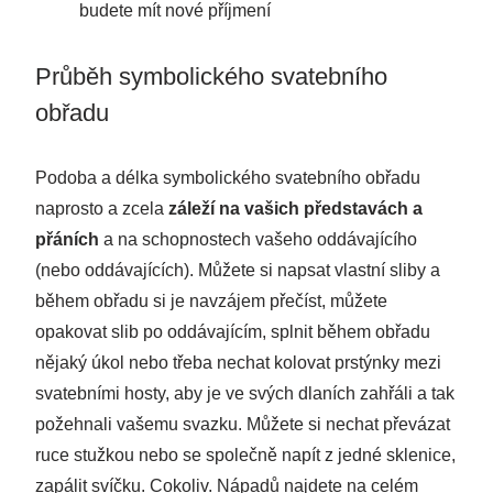
budete mít nové příjmení
Průběh symbolického svatebního
obřadu
Podoba a délka symbolického svatebního obřadu
naprosto a zcela
záleží na vašich představách a
přáních
a na schopnostech vašeho oddávajícího
(nebo oddávajících). Můžete si napsat vlastní sliby a
během obřadu si je navzájem přečíst, můžete
opakovat slib po oddávajícím, splnit během obřadu
nějaký úkol nebo třeba nechat kolovat prstýnky mezi
svatebními hosty, aby je ve svých dlaních zahřáli a tak
požehnali vašemu svazku. Můžete si nechat převázat
ruce stužkou nebo se společně napít z jedné sklenice,
zapálit svíčku. Cokoliv. Nápadů najdete na celém