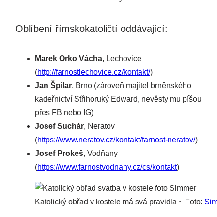
Oblíbení římskokatoličtí oddávající:
Marek Orko Vácha
, Lechovice
(
http://farnostlechovice.cz/kontakt/
)
Jan Špilar
, Brno (zároveň majitel brněnského
kadeřnictví Střihoruký Edward, nevěsty mu píšou
přes FB nebo IG)
Josef Suchár
, Neratov
(
https://www.neratov.cz/kontakt/farnost-neratov/
)
Josef Prokeš
, Vodňany
(
https://www.farnostvodnany.cz/cs/kontakt
)
Katolický obřad v kostele má svá pravidla ~ Foto:
Sim