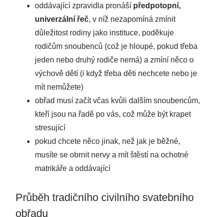
oddávající zpravidla pronáší
předpotopní,
univerzální řeč
, v níž nezapomíná zmínit
důležitost rodiny jako instituce, poděkuje
rodičům snoubenců (což je hloupé, pokud třeba
jeden nebo druhý rodiče nemá) a zmíní něco o
výchově dětí (i když třeba děti nechcete nebo je
mít nemůžete)
obřad musí začít včas kvůli dalším snoubencům,
kteří jsou na řadě po vás, což může být krapet
stresující
pokud chcete něco jinak, než jak je běžné,
musíte se obrnit nervy a mít štěstí na ochotné
matrikáře a oddávající
Průběh tradičního civilního svatebního
obřadu