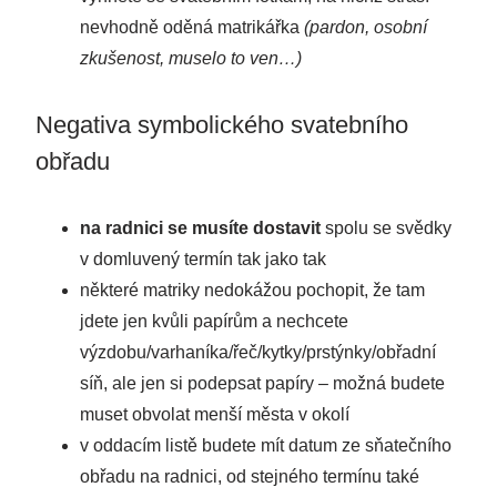
nevhodně oděná matrikářka
(pardon, osobní
zkušenost, muselo to ven…)
Negativa symbolického svatebního
obřadu
na radnici se musíte dostavit
spolu se svědky
v domluvený termín tak jako tak
některé matriky nedokážou pochopit, že tam
jdete jen kvůli papírům a nechcete
výzdobu/varhaníka/řeč/kytky/prstýnky/obřadní
síň, ale jen si podepsat papíry – možná budete
muset obvolat menší města v okolí
v oddacím listě budete mít datum ze sňatečního
obřadu na radnici, od stejného termínu také