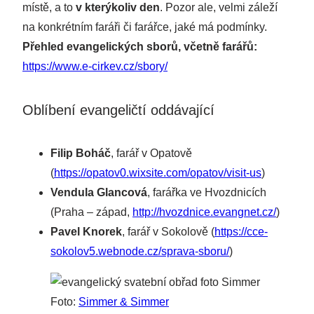
místě, a to
v kterýkoliv den
. Pozor ale, velmi záleží
na konkrétním faráři či farářce, jaké má podmínky.
Přehled evangelických sborů, včetně farářů:
https://www.e-cirkev.cz/sbory/
Oblíbení evangeličtí oddávající
Filip Boháč
, farář v Opatově
(
https://opatov0.wixsite.com/opatov/visit-us
)
Vendula Glancová
, farářka ve Hvozdnicích
(Praha – západ,
http://hvozdnice.evangnet.cz/
)
Pavel Knorek
, farář v Sokolově (
https://cce-
sokolov5.webnode.cz/sprava-sboru/
)
Foto:
Simmer & Simmer