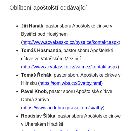
Oblíbení apoštolští oddávající
Jiří Hanák
, pastor sboru Apoštolské církve v
Bystřici pod Hostýnem
(
http://www.acvalassko.cz/bystrice/kontakt.aspx
)
Tomáš Hasmanda
, pastor sboru Apoštolské
církve ve Valašském Meziříčí
(
http://www.acvalassko.cz/valmez/kontakt.aspx
)
Tomáš Řehák
, pastor sboru Apoštolské církve v
Hlinsku (
https://tom.wbs.cz/Svatby.html
)
Pavel Knob
, pastor sboru Apoštolské církve
Dobrá zpráva
(
https://www.acdobrazprava.com/svatby
)
Rostislav Šiška
, pastor sboru Apoštolské církve
v Uherském Hradišti