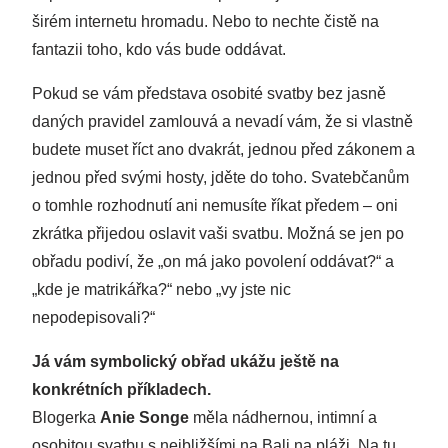
širém internetu hromadu. Nebo to nechte čistě na
fantazii toho, kdo vás bude oddávat.
Pokud se vám představa osobité svatby bez jasně
daných pravidel zamlouvá a nevadí vám, že si vlastně
budete muset říct ano dvakrát, jednou před zákonem a
jednou před svými hosty, jděte do toho. Svatebčanům
o tomhle rozhodnutí ani nemusíte říkat předem – oni
zkrátka přijedou oslavit vaši svatbu. Možná se jen po
obřadu podiví, že „on má jako povolení oddávat?“ a
„kde je matrikářka?“ nebo „vy jste nic
nepodepisovali?“
Já vám symbolický obřad ukážu ještě na
konkrétních příkladech.
Blogerka
Anie Songe
měla nádhernou, intimní a
osobitou svatbu s nejbližšími na Bali na pláži. Na tu