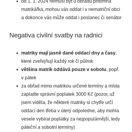
od 1. 1. 2024 nemusí být u obřadu přítomna
matrikářka, mohou vás oddat i v nematriční obci
a dokonce vás může oddat i poslanec či senátor
Negativa civilní svatby na radnici
matriky mají jasně dané oddací dny a časy
,
které zveřejňují každý rok či půlrok
většina matrik oddává pouze v sobotu
, popř.
v pátek
za obřad mimo matrikou určené termíny a místa
zaplatíte správní poplatek 3000 Kč (pozor, už
jsem viděla, že některé matriky si chytře určí
oddací den třeba v úterý odpoledne, aby mohla
vesele vybírat poplatky za nejpopulárnější, tedy
páteční a sobotní termíny)