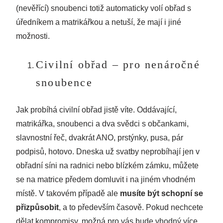
(nevěřící) snoubenci totiž automaticky volí obřad s
úředníkem a matrikářkou a netuší, že mají i jiné
možnosti.
Civilní obřad – pro nenáročné
snoubence
Jak probíhá civilní obřad jistě víte. Oddávající,
matrikářka, snoubenci a dva svědci s občankami,
slavnostní řeč, dvakrát ANO, prstýnky, pusa, pár
podpisů, hotovo. Dneska už svatby neprobíhají jen v
obřadní síni na radnici nebo blízkém zámku, můžete
se na matrice předem domluvit i na jiném vhodném
místě. V takovém případě ale
musíte být schopní se
přizpůsobit
, a to především časově. Pokud nechcete
dělat kompromisy, možná pro vás bude vhodný více