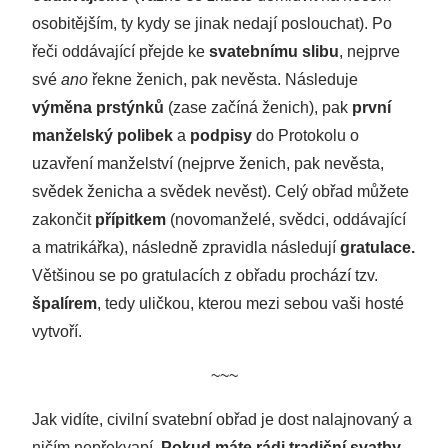
osobitějším, ty kydy se jinak nedají poslouchat). Po
řeči oddávající přejde ke
svatebnímu slibu
, nejprve
své
ano
řekne ženich, pak nevěsta. Následuje
výměna prstýnků
(zase začíná ženich), pak
první
manželský polibek
a
podpisy
do Protokolu o
uzavření manželství (nejprve ženich, pak nevěsta,
svědek ženicha a svědek nevěst). Celý obřad můžete
zakončit
přípitkem
(novomanželé, svědci, oddávající
a matrikářka), následně zpravidla následují
gratulace.
Většinou se po gratulacích z obřadu prochází tzv.
špalírem
, tedy uličkou, kterou mezi sebou vaši hosté
vytvoří.
~~~
Jak vidíte, civilní svatební obřad je dost nalajnovaný a
ničím nepřekvapí.
Pokud máte rádi tradiční svatby,