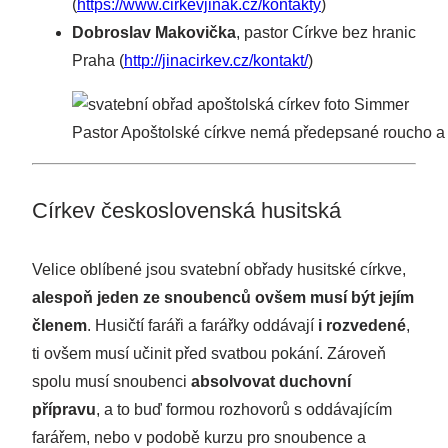
(
https://www.cirkevjinak.cz/kontakty
)
Dobroslav Makovička
, pastor Církve bez hranic
Praha (
http://jinacirkev.cz/kontakt/
)
Pastor Apoštolské církve nemá předepsané roucho a o
Církev československá husitská
Velice oblíbené jsou svatební obřady husitské církve,
alespoň jeden ze snoubenců ovšem musí být jejím
členem
. Husičtí faráři a farářky oddávají
i rozvedené
,
ti ovšem musí učinit před svatbou pokání. Zároveň
spolu musí snoubenci
absolvovat duchovní
přípravu
, a to buď formou rozhovorů s oddávajícím
farářem, nebo v podobě kurzu pro snoubence a