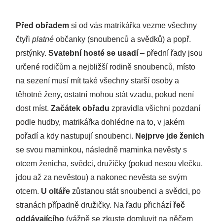
Před obřadem
si od vás matrikářka vezme všechny
čtyři
platné
občanky (snoubenců a svědků) a popř.
prstýnky.
Svatební hosté se usadí
– přední řady jsou
určené rodičům a nejbližší rodině snoubenců, místo
na sezení musí mít také všechny starší osoby a
těhotné ženy, ostatní mohou stát vzadu, pokud není
dost míst.
Začátek obřadu
zpravidla všichni pozdaní
podle hudby, matrikářka dohlédne na to, v jakém
pořadí a kdy nastupují snoubenci.
Nejprve jde ženich
se svou maminkou, následně maminka nevěsty s
otcem ženicha, svědci, družičky (pokud nesou vlečku,
jdou až za nevěstou) a nakonec nevěsta se svým
otcem.
U oltáře
zůstanou stát snoubenci a svědci, po
stranách případně družičky. Na řadu přichází
řeč
oddávajícího
(vážně se zkuste domluvit na něčem