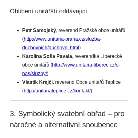
Oblíbení unitářští oddávající
Petr Samojský
, reverend Pražské obce unitářů
(
http://www.unitaria-praha.cz/sluzba-
duchovnich/duchovni.html
)
Karolina Sofia Pavala
, reverendka Liberecké
obce unitářů (
http://www.unitaria-liberec.cz/o-
nas/sluzby/
)
Vlastik Krejčí
, reverend Obce unitářů Teplice
(
http://unitariateplice.cz/kontakt/
)
3. Symbolický svatební obřad – pro
náročné a alternativní snoubence