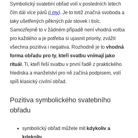
Symbolický svatební obřad volí v posledních letech
čím dál více párů
(
i my
)
. Je to totiž značná svoboda a
taky ušetřených pěkných pár stovek i tisíc.
Samozřejmě to v žádném případě není vhodná volba
pro každého a je potřeba si ujasnit priority, zvážit
všechna pozitiva i negativa. Rozhodně je to
vhodná
forma obřadu pro ty, kteří svatbu vnímají jako
rituál
. Ti, kteří řeší svatbu v první řadě z praktického
hlediska a manželství pro ně začíná podpisem, volí
spíš klasický civilní obřad.
Pozitiva symbolického svatebního
obřadu
symbolický obřad můžete mít
kdykoliv a
kdekoliv