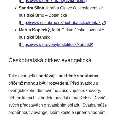
(
https://www.denikfararky.cz/kontakt/
)
Sandra Silná
, farářka Církve československé
husitské Brno – Botanická
(
http://www.ccshbrno.cz/no/botanicka/kontakty/
)
Martin Kopecký
, farář Církve československé
husitské Blansko
(
https://www.drevenykostelik.cz/kontakt/
)
Českobratská církev evangelická
Také evangelíci
oddávají i nekřtěné snoubence
,
přičemž
mohou být i rozvedení
. Před svatbou u
evangelického duchovního absolvujete rozhovory,
během kterých si budete povídat o manželství, životě i
svých představách o svatebním obřadu. Svatba může
proběhnout v evangelickém kostele i jiném vhodném