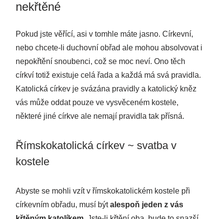
nekřtěné
Pokud jste věřící, asi v tomhle máte jasno. Církevní,
nebo chcete-li duchovní obřad ale mohou absolvovat i
nepokřtění snoubenci, což se moc neví. Ono těch
církví totiž existuje celá řada a každá má svá pravidla.
Katolická církev je svázána pravidly a katolický kněz
vás může oddat pouze ve vysvěceném kostele,
některé jiné církve ale nemají pravidla tak přísná.
Římskokatolická církev ~ svatba v
kostele
Abyste se mohli vzít v římskokatolickém kostele při
církevním obřadu, musí být
alespoň jeden z vás
křtěným katolíkem
. Jste-li křtění oba, bude to snazší,