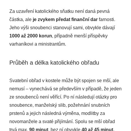
Za uzavření katolického sňatku není daná pevná
částka, ale
je zvykem předat finanční dar
farnosti.
Jeho výši snoubenci stanovují sami, obvykle dávají
1000 až 2000 korun
, případně menší příspěvky
varhaníkovi a ministrantům.
Průběh a délka katolického obřadu
Svatební obřad v kostele může být spojen se mší, ale
nemusí – vynechává se především v případě, že jeden
ze snoubenců není věřící. Po ní následují otázky pro
snoubence, manželský slib, požehnání snubních
prstenů a jejich následná výměna, modlitby za
novomanžele a svaté přijímání. Spolu se mší obřad
trvá max.
90 minut
, bez ní obvykle
40 až 45 minut.