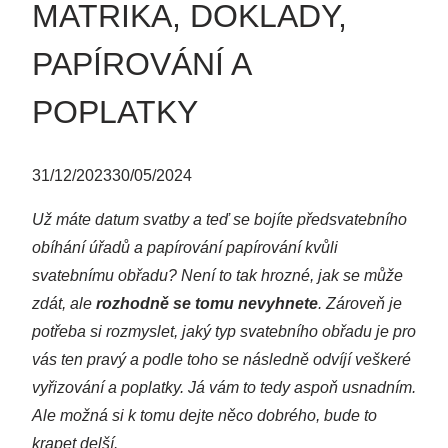
MATRIKA, DOKLADY,
PAPÍROVÁNÍ A
POPLATKY
31/12/2023
30/05/2024
Už máte datum svatby a teď se bojíte předsvatebního
obíhání úřadů a papírování papírování kvůli
svatebnímu obřadu? Není to tak hrozné, jak se může
zdát, ale
rozhodně se tomu nevyhnete
. Zároveň je
potřeba si rozmyslet, jaký typ svatebního obřadu je pro
vás ten pravý a podle toho se následně odvíjí veškeré
vyřizování a poplatky. Já vám to tedy aspoň usnadním.
Ale možná si k tomu dejte něco dobrého, bude to
krapet delší.