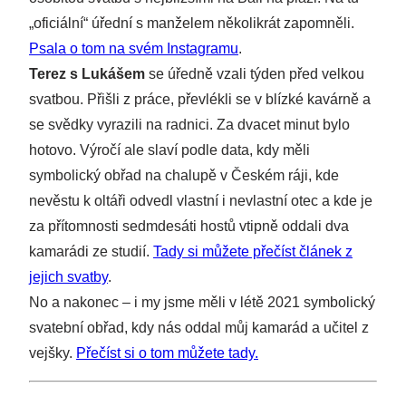
„oficiální“ úřední s manželem několikrát zapomněli.
Psala o tom na svém Instagramu
.
Terez s Lukášem
se úředně vzali týden před velkou
svatbou. Přišli z práce, převlékli se v blízké kavárně a
se svědky vyrazili na radnici. Za dvacet minut bylo
hotovo. Výročí ale slaví podle data, kdy měli
symbolický obřad na chalupě v Českém ráji, kde
nevěstu k oltáři odvedl vlastní i nevlastní otec a kde je
za přítomnosti sedmdesáti hostů vtipně oddali dva
kamarádi ze studií.
Tady si můžete přečíst článek z
jejich svatby
.
No a nakonec – i my jsme měli v létě 2021 symbolický
svatební obřad, kdy nás oddal můj kamarád a učitel z
vejšky.
Přečíst si o tom můžete tady.