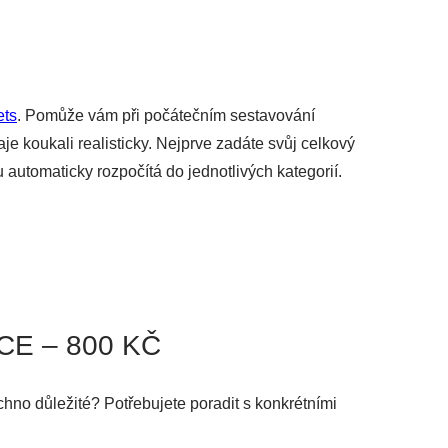
ets
. Pomůže vám při počátečním sestavování
je koukali realisticky. Nejprve zadáte svůj celkový
automaticky rozpočítá do jednotlivých kategorií.
E – 800 KČ
echno důležité? Potřebujete poradit s konkrétními