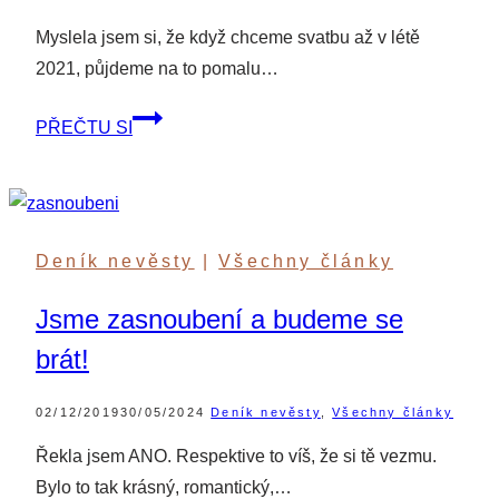
Myslela jsem si, že když chceme svatbu až v létě
2021, půjdeme na to pomalu…
Už
PŘEČTU SI
mám
šaty,
kapelu
a
Deník nevěsty
|
Všechny články
kytky
Jsme zasnoubení a budeme se
brát!
02/12/2019
30/05/2024
Deník nevěsty
,
Všechny články
Řekla jsem ANO. Respektive to víš, že si tě vezmu.
Bylo to tak krásný, romantický,…