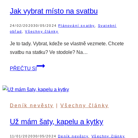
Jak vybrat místo na svatbu
24/02/2020
30/05/2024
Plánování svatby
,
Svatební
obřad
,
Všechny články
Je to tady. Vybrat, kdeže se vlastně vezmete. Chcete
svatbu na statku? Ve stodole? Na…
Jak
PŘEČTU SI
vybrat
místo
na
svatbu
Deník nevěsty
|
Všechny články
Už mám šaty, kapelu a kytky
11/01/2020
30/05/2024
Deník nevěsty
,
Všechny články