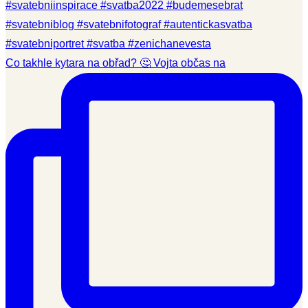
Co takhle kytara na obřad? 🤔 Vojta občas na