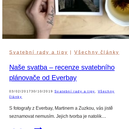
Svatební rady a tipy
|
Všechny články
Naše svatba – recenze svatebního
plánovače od Everbay
03/02/2017
30/10/2019
Svatební rady a tipy
,
Všechny
články
S fotografy z Everbay, Martinem a Zuzkou, vás jistě
seznamovat nemusím. Jejich tvorba je natolik…
Naše