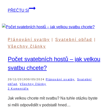
Jsme
PŘEČTU SI
zasnoubení
a
budeme
se
Plánování svatby
|
Svatební obřad
|
brát!
Všechny články
Počet svatebních hostů – jak velkou
svatbu chcete?
20/11/2019
30/05/2024
Plánování svatby
,
Svatební
obřad
,
Všechny články
2 Komentáře
Jak velkou chcete mít svatbu? Na tuhle otázku byste
si měli odpovědět v podstatě hned…