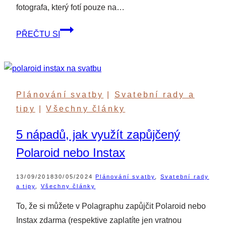
fotografa, který fotí pouze na…
Svatba
PŘEČTU SI
a
analogová
fotografie?
Ano!
Plánování svatby
|
Svatební rady a
tipy
|
Všechny články
5 nápadů, jak využít zapůjčený
Polaroid nebo Instax
13/09/2018
30/05/2024
Plánování svatby
,
Svatební rady
a tipy
,
Všechny články
To, že si můžete v Polagraphu zapůjčit Polaroid nebo
Instax zdarma (respektive zaplatíte jen vratnou