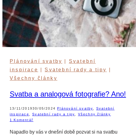
Plánování svatby
|
Svatební
inspirace
|
Svatební rady a tipy
|
Všechny články
Svatba a analogová fotografie? Ano!
13/11/2019
30/05/2024
Plánování svatby
,
Svatební
inspirace
,
Svatební rady a tipy
,
Všechny články
1 Komentář
Napadlo by vás v dnešní době pozvat si na svatbu