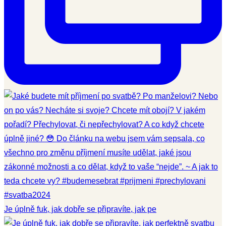
Je úplně fuk, jak dobře se připravíte, jak pe