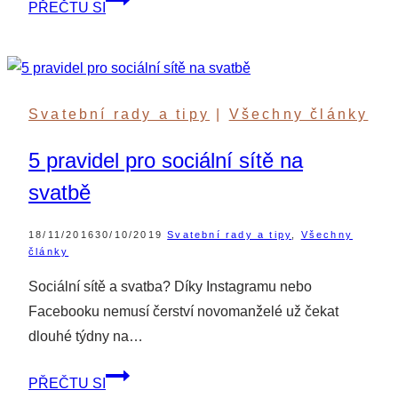
PŘEČTU SI
svatba
–
recenze
svatebního
Svatební rady a tipy
|
Všechny články
plánovače
od
5 pravidel pro sociální sítě na
Everbay
svatbě
18/11/2016
30/10/2019
Svatební rady a tipy
,
Všechny
články
Sociální sítě a svatba? Díky Instagramu nebo
Facebooku nemusí čerství novomanželé už čekat
dlouhé týdny na…
5
PŘEČTU SI