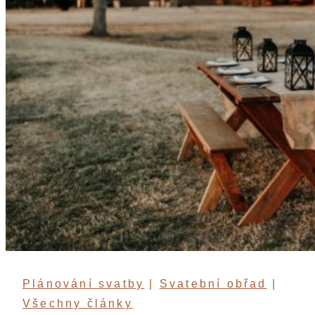
Plánování svatby
|
Svatební obřad
|
Všechny články