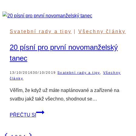
pravidel
pro
sociální
sítě
Svatební rady a tipy
|
Všechny články
na
svatbě
20 písní pro první novomanželský
tanec
13/10/2016
30/10/2019
Svatební rady a tipy
,
Všechny
články
Věřím, že když už máte naplánované a zařízené na
svatbu jakž takž všechno, shodnout se…
20
PŘEČTU SI
písní
pro
Předchozí
Další