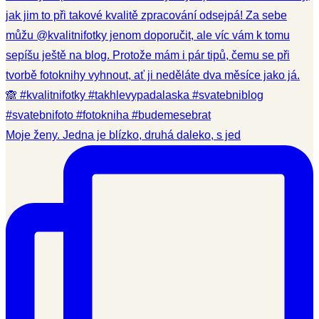
Moje ženy. Jedna je blízko, druhá daleko, s jed