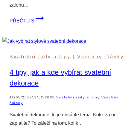
zálohu…
5
PŘEČTU SI
nápadů,
jak
využít
zapůjčený
Svatební rady a tipy
|
Všechny články
Polaroid
nebo
4 tipy, jak a kde vybírat svatební
Instax
dekorace
11/05/2017
19/02/2020
Svatební rady a tipy
,
Všechny
články
Svatební dekorace, to je obsáhlé téma. Kolik za ni
zaplatíte? To záleží na tom, kolik…