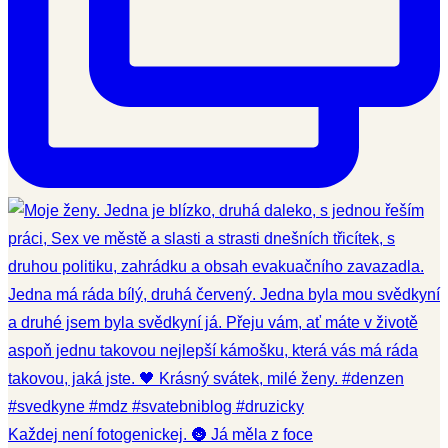
Každej není fotogenickej. 🌚 Já měla z foce